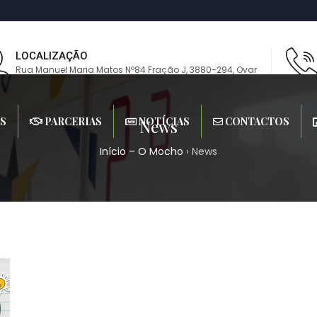
LOCALIZAÇÃO
Rua Manuel Maria Matos Nº84 Fração J, 3880-294, Ovar
S
PARCERIAS
NOTÍCIAS
CONTACTOS
News
Início – O Mocho
›
News