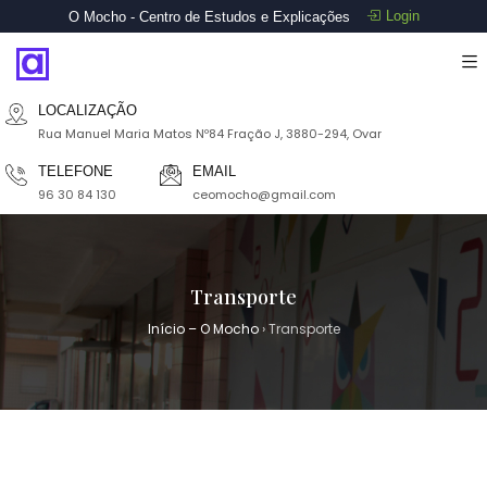
Login
O Mocho - Centro de Estudos e Explicações
LOCALIZAÇÃO
Rua Manuel Maria Matos Nº84 Fração J, 3880-294, Ovar
TELEFONE
EMAIL
96 30 84 130
ceomocho@gmail.com
Transporte
Início – O Mocho
›
Transporte