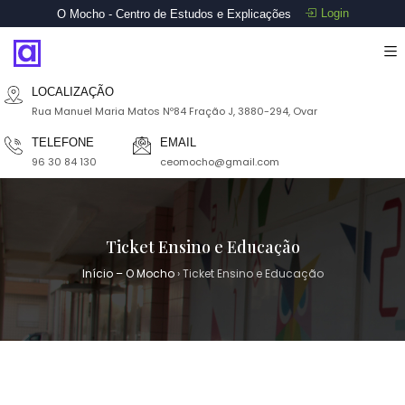
Login
O Mocho - Centro de Estudos e Explicações
LOCALIZAÇÃO
Rua Manuel Maria Matos Nº84 Fração J, 3880-294, Ovar
TELEFONE
EMAIL
96 30 84 130
ceomocho@gmail.com
Ticket Ensino e Educação
Início – O Mocho
›
Ticket Ensino e Educação