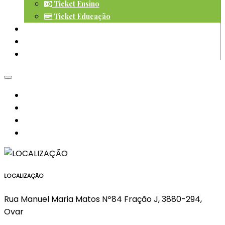
Ticket Ensino
Ticket Educação
Notícias
Contactos
Pré-Inscrição
Política de Cookies
Política de Privacidade
Termos e Condições
Livro de Reclamações
LOCALIZAÇÃO
Rua Manuel Maria Matos Nº84 Fração J, 3880-294,
Ovar