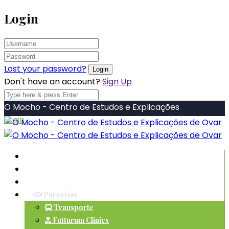
Login
Lost your password?
Don't have an account?
Sign Up
O Mocho - Centro de Estudos e Explicações
Login
Início
Sobre Nós
Serviços
Parcerias
Transporte
Futturum Clinics